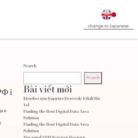
change to Japanese
Search
Search
Bài viết mới
РФ і
Mostbet için Şaşırtıcı Derecede Etkili Bir
Yol
да и
Finding the Best Digital Data Area
Solution
м
Finding the Best Digital Data Area
Solution
Top rated VPN Services Reviews