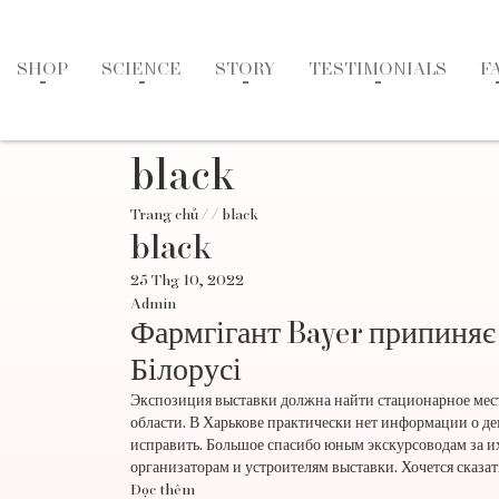
SHOP
SCIENCE
STORY
TESTIMONIALS
F
black
Trang chủ
/
/ black
black
25 Thg 10, 2022
Admin
Фармгігант Bayer припиняє і
Білорусі
Экспозиция выставки должна найти стационарное мест
области. В Харькове практически нет информации о д
исправить. Большое спасибо юным экскурсоводам за и
организаторам и устроителям выставки. Хочется сказат
Đọc thêm