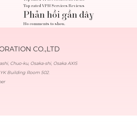
Top rated VPN Services Reviews
Phản hồi gần đây
No comments to show.
RATION CO.,LTD
shi, Chuo-ku, Osaka-shi, Osaka AXIS
YK Building Room 502.
ber