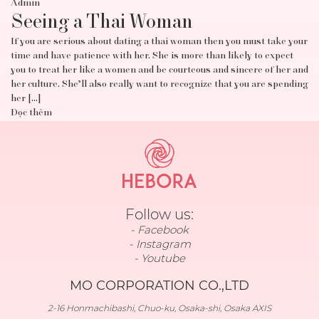
Admin
Seeing a Thai Woman
If you are serious about dating a thai woman then you must take your
time and have patience with her. She is more than likely to expect
you to treat her like a women and be courteous and sincere of her and
her culture. She’ll also really want to recognize that you are spending
her […]
Đọc thêm
Follow us:
Facebook
Instagram
Youtube
MO CORPORATION CO.,LTD
2-16 Honmachibashi, Chuo-ku, Osaka-shi, Osaka AXIS