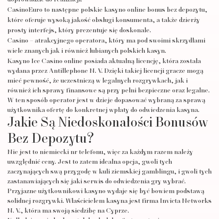
doprowadzić do realizacji.
CasinoEuro to następne polskie kasyno online bonus bez depozytu,
które oferuje wysoką jakość obsługi konsumenta, a także dzierży
prosty interfejs, który prezentuje się doskonale.
Casino – atrakcyjnego operatora, który ma pod swoimi skrzydłami
wiele znanych jak i również lubianych polskich kasyn.
Kasyno Ice Casino online posiada aktualną licencję, która została
wydana przez Antillephone N. V. Dzięki takiej licencji gracze mogą
mieć pewność, że uczestniczą w legalnych rozgrywkach, jak i
również ich sprawy finansowe są przy pełni bezpieczne oraz legalne.
W ten sposób operator jest w dzieje dopasować wybraną za sprawą
użytkownika ofertę do konkretnej wpłaty do odwiedzenia kasyna.
Jakie Są Niedoskonałości Bonusów
Bez Depozytu?
Nie jest to niemiecki nr telefonu, więc za każdym razem należy
uwzględnić ceny. Jest to zatem idealna opcja, gwoli tych
zaczynających swą przygodę w kuli ziemskiej gamblingu, i gwoli tych
zastanawiających się jaki serwis do odwiedzenia gry wybrać.
Przyjazne użytkownikowi kasyno wydaje się być bowiem podstawą
solidnej rozgrywki. Właścicielem kasyna jest firma Invicta Networks
N. V., która ma swoją siedzibę na Cyprze.