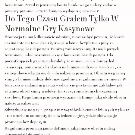
benefitów. Przed rejestracją konta bankowego należy zadać w
piwnicy pytanie – czy to kasyno wydaje się uczciwe?
Do Tego Czasu Grałem Tylko W
Normalne Gry Kasynowe
Promocja ta ma kilkanaście odmian, możesz być pewien, że każde
casino internetowe dzierży swoje własne bezpłatne spiny za
rejestrację bez depozytu. Poniżej zamieszczamy 10 najlepszych
terminów, jakie zestawiają się z bonusem bez depozytu. Dla
początkujących graczy należałoby rozumieć, co ów lampy led
oznaczają, ponieważ z brakiem nich można odrzucić wiedzieć, co
szczegółowo włącza się do odwiedzenia promocji. Obrotu wygranej
sumy z bonusu należy dokonać zgodnie z regulaminem promocji. W
tym czasie zadaniem gracza wydaje się postawienie zakładów jak
również obrót sumy wielokrotności zgromadzonych wcześniej
zasobów. Regulamin promocji wyraźnie definiuje jaką skalę obrotu
należy zrealizować.
Zdecyduj się na grę – po spisie wszystkich konsol slotowych wybierz
oraz uruchom automaty do odwiedzenia gier, gdzie obowiązuje
promocja bez depozytu.
Regulamin promocji jasno definiuje jaką miarę obrotu należy