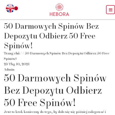
50 Darmowych Spinów Bez
Depozytu Odbierz 50 Free
Spinów!
Trang chủ
/
/ 50 Darmowych Spinów Bez Depozytu Odbierz 50 Free
Spinów!
23 Thg 10, 2021
Admin
50 Darmowych Spinów
Bez Depozytu Odbierz
50 Free Spinów!
Jest to krok konieczny do tego, by dało się się później zalogować i