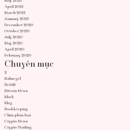
May 2021
April 2021
March 2021
January 2021
December 2020
October 2020
July 2020
May 2020
April 2020
February 2020
Chuyên mục
2
Bahsegel
Bettilt
Bitcoin News
black
blog
Bookkeeping
Chưa phân loại
Crypto News
Crypto Trading