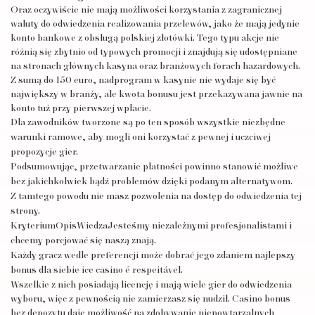
Oraz oczywiście nie mają możliwości korzystania z zagranicznej
waluty do odwiedzenia realizowania przelewów, jako że mają jedynie
konto bankowe z obsługą polskiej złotówki. Tego typu akcje nie
różnią się zbytnio od typowych promocji i znajdują się udostępniane
na stronach głównych kasyna oraz branżowych forach hazardowych.
Z sumą do 150 euro, nadprogram w kasynie nie wydaje się być
największy w branży, ale kwota bonusu jest przekazywana jawnie na
konto tuż przy pierwszej wpłacie.
Dla zawodników tworzone są po ten sposób wszystkie niezbędne
warunki ramowe, aby mogli oni korzystać z pewnej i uczciwej
propozycje gier.
Podsumowując, przetwarzanie płatności powinno stanowić możliwe
bez jakichkolwiek bądź problemów dzięki podanym alternatywom.
Z tamtego powodu nie masz pozwolenia na dostęp do odwiedzenia tej
strony.
KryteriumOpisWiedzaJesteśmy niezależnymi profesjonalistami i
chcemy porcjować się naszą znają.
Każdy gracz wedle preferencji może dobrać jego zdaniem najlepszy
bonus dla siebie
ice casino é respeitável
.
Wszelkie z nich posiadają licencję i mają wiele gier do odwiedzenia
wyboru, więc z pewnością nie zamierzasz się nudził. Casino bonus
bez depozytu daje możliwość na zdobywanie niepowtarzalnych