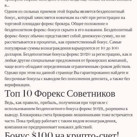
в…
Одним из сильных приемов этой борьбы является бездепозитный
бонус, который зачисляется новичкам на счёт при регистрации на
торговой площадке форекс брокера. Общее положение о
бездепозитном форекс-бонусе скрыто в его названии. Бездепозитный
форекс-бонус обычно представляет собой денежную сумму, но не
рассчитывается в процентах, как приветственный бонус. Самые
популярные суммы вознаграждения варьируются от 10 до 100
долларов. Бездепозитные бонусы форекс 2020 за регистрацию, как и
любые другие специальные предложения от брокерских компаний,
чаще всего обладают определенным ограниченным сроком действия.
Однако при этом на данной странице Вы гарантированно найдете и
бессрочные бонусы с выводом без пополнения депозита, а также без
верификации.
Топ 10 Форекс Советников
Ведь, как правило, прибыль, полученная при торговле с
использованием бездепозитного бонуса форекс 2022, разрешена к
выводу. Блокировка счета брокерами-мошенниками тоже встречается
часто. Пока трейдер работает с таким видом вознаграждения,
компания не предпринимает никаких действий.
Бонус $100 на крипто-счет!