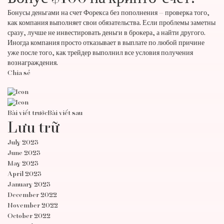
Бонусы деньгами на счет Форекса без пополнения — проверка того,
как компания выполняет свои обязательства. Если проблемы заметны
сразу, лучше не инвестировать деньги в брокера, а найти другого.
Иногда компания просто отказывает в выплате по любой причине
уже после того, как трейдер выполнил все условия получения
вознаграждения.
Chia sẻ
Bài viết trước
Bài viết sau
Lưu trữ
July 2023
June 2023
May 2023
April 2023
January 2023
December 2022
November 2022
October 2022