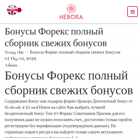
Бонусы Форекс полный
сборник свежих бонусов
Trang chủ
/
/ Бонусы Форекс полный сборник свежих бонусов
01 Thg 03, 2022
Admin
Бонусы Форекс полный
сборник свежих бонусов
Содержание Бонус как подарок форекс брокера Депозитный бонус от
Weltrade в 25 usd Новое на сайте Как выбрать лучший
бездепозитный бонус Топ 10 Форекс Советников Причем для его
получения даже не нужно пополнять счет, достаточно только пройти
регистрацию без верификации (подтверждения данных). На
страницах нашего ресурса вы найдете только самую актуальную