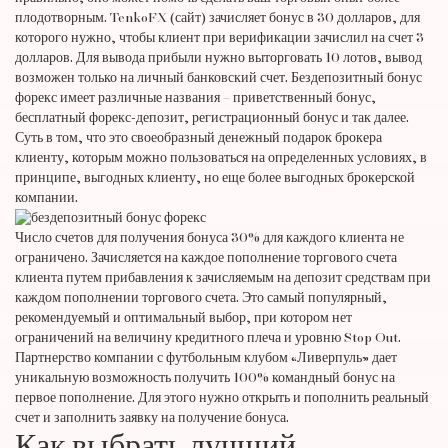
плодотворным. TenkoFX (сайт) зачисляет бонус в 30 долларов, для
которого нужно, чтобы клиент при верификации зачислил на счет 3
долларов. Для вывода прибыли нужно выторговать 10 лотов, вывод
возможен только на личный банковский счет. Бездепозитный бонус
форекс имеет различные названия – приветственный бонус,
бесплатный форекс-депозит, регистрационный бонус и так далее.
Суть в том, что это своеобразный денежный подарок брокера
клиенту, которым можно пользоваться на определенных условиях, в
принципе, выгодных клиенту, но еще более выгодных брокерской
компании.
Число счетов для получения бонуса 30% для каждого клиента не
ограничено. Зачисляется на каждое пополнение торгового счета
клиента путем прибавления к зачисляемым на депозит средствам при
каждом пополнении торгового счета. Это самый популярный,
рекомендуемый и оптимальный выбор, при котором нет
ограничений на величину кредитного плеча и уровню Stop Out.
Партнерство компании с футбольным клубом «Ливерпуль» дает
уникальную возможность получить 100% командный бонус на
первое пополнение. Для этого нужно открыть и пополнить реальный
счет и заполнить заявку на получение бонуса.