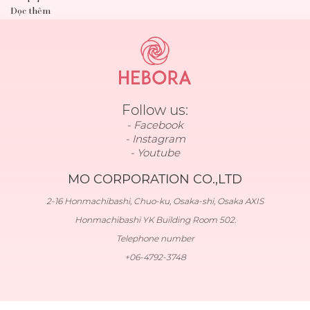
Đọc thêm
Follow us:
Facebook
Instagram
Youtube
MO CORPORATION CO.,LTD
2-16 Honmachibashi, Chuo-ku, Osaka-shi, Osaka AXIS
Honmachibashi YK Building Room 502.
Telephone number
+06-4792-3748