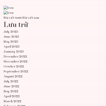
Bài viết trước
Bài viết sau
Lưu trữ
July 2023
June 2023
May 2023
April 2023
January 2023
December 2022
November 2022
October 2022
September 2022
August 2022
July 2022
June 2022
May 2022
April 2022
March 2022