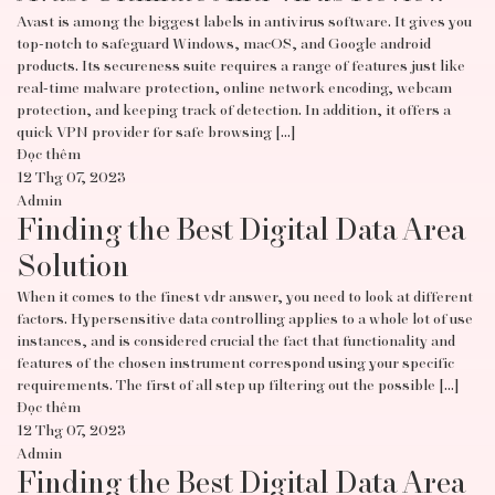
Avast is among the biggest labels in antivirus software. It gives you
top-notch to safeguard Windows, macOS, and Google android
products. Its secureness suite requires a range of features just like
real-time malware protection, online network encoding, webcam
protection, and keeping track of detection. In addition, it offers a
quick VPN provider for safe browsing […]
Đọc thêm
12 Thg 07, 2023
Admin
Finding the Best Digital Data Area
Solution
When it comes to the finest vdr answer, you need to look at different
factors. Hypersensitive data controlling applies to a whole lot of use
instances, and is considered crucial the fact that functionality and
features of the chosen instrument correspond using your specific
requirements. The first of all step up filtering out the possible […]
Đọc thêm
12 Thg 07, 2023
Admin
Finding the Best Digital Data Area