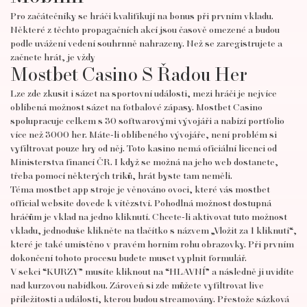
Pro začátečníky se hráči kvalifikují na bonus při prvním vkladu.
Některé z těchto propagačních akcí jsou časově omezené a budou
podle uvážení vedení souhrnně nahrazeny. Než se zaregistrujete a
začnete hrát, je vždy
Mostbet Casino S Řadou Her
Lze zde zkusit i sázet na sportovní události, mezi hráči je nejvíce
oblíbená možnost sázet na fotbalové zápasy. Mostbet Casino
spolupracuje celkem s 30 softwarovými vývojáři a nabízí portfolio
více než 3000 her. Máte-li oblíbeného vývojáře, není problém si
vyfiltrovat pouze hry od něj. Toto kasino nemá oficiální licenci od
Ministerstva financí ČR. I když se možná na jeho web dostanete,
třeba pomocí některých triků, hrát byste tam neměli.
Téma mostbet app stroje je věnováno ovoci, které vás mostbet
official website dovede k vítězství. Pohodlná možnost dostupná
hráčům je vklad na jedno kliknutí. Chcete-li aktivovat tuto možnost
vkladu, jednoduše klikněte na tlačítko s názvem „Vložit za 1 kliknutí“,
které je také umístěno v pravém horním rohu obrazovky. Při prvním
dokončení tohoto procesu budete muset vyplnit formulář.
V sekci “KURZY” musíte kliknout na “HLAVNÍ” a následně ji uvidíte
nad kurzovou nabídkou. Zároveň si zde můžete vyfiltrovat live
příležitosti a události, kterou budou streamovány. Přestože sázková