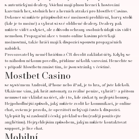
s autentickými dealery. Všichni mají plnou licenci k hostování
karetních her, stolních her a herních atrakcí pro MostBet Casino.
Dokonce si můžete přizpůsobit své možnosti prohlížení, barvy stolů
(kde je to možné) a vybrat si své oblíbené dealery. Dealery pak
můžete vidět a slyšet, ale z důvodu ochrany osobních údajů vás vidět
nemohou. Propagační akce v tomto online kasinu přetékají
možnostmi, takže hráči mají k dispozici spoustu propagačních
nabídek.
Provozovatel by neměl hráčům z ČR dovolit zakládat účty. Kdyby se
to náhodou někomu povedlo, přidáme několik varování. Nenechte se
v případě Mostbetu zmást tím, že jsou stránky v češtině.
Mostbet Casino
se systémem Android, iPhone nebo iPad, je to hra, ať jste kdekoli.
Ukážeme vám, jak hrát automaty za reálné peníze, vyhrát✨ a přitom
nemuset nic vkládat na účet, ale i to, kde získat ty nejlepší bonusy.
Nejpohodlnější způsob, jaký můžete zvolit ke komunikaci, je online
chat, ovšem je pravda, že operátoři nebývají často k dispozici.
Vylepšit by si zasloužil i český překlad webu (raději používejte
angličtinu). Nejrychlejším způsobem, jakým můžete kontaktovat
support, je live chat.
Mobilní