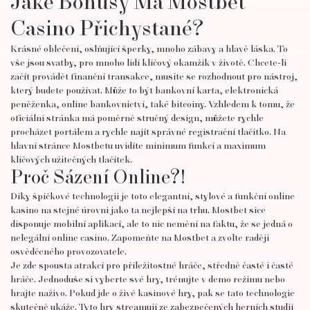
Jaké Bonusy Má Mostbet
Casino Přichystané?
Krásné oblečení, oslňující šperky, mnoho zábavy a hlavě láska. To
vše jsou svatby, pro mnoho lidí klíčový okamžik v životě. Chcete-li
začít provádět finanční transakce, musíte se rozhodnout pro nástroj,
který budete používat. Může to být bankovní karta, elektronická
peněženka, online bankovnictví, také bitcoiny. Vzhledem k tomu, že
oficiální stránka má poměrně stručný design, můžete rychle
procházet portálem a rychle najít správné registrační tlačítko. Na
hlavní stránce Mostbetu uvidíte minimum funkcí a maximum
klíčových užitečných tlačítek.
Proč Sázení Online?!
Díky špičkové technologii je toto elegantní, stylové a funkční online
kasino na stejné úrovni jako ta nejlepší na trhu. Mostbet sice
disponuje mobilní aplikací, ale to nic nemění na faktu, že se jedná o
nelegální online casino. Zapomeňte na Mostbet a zvolte raději
osvědčeného provozovatele.
Je zde spousta atrakcí pro příležitostné hráče, středně časté i časté
hráče. Jednoduše si vyberte své hry, trénujte v demo režimu nebo
hrajte naživo. Pokud jde o živé kasinové hry, pak se tato technologie
skutečně ukáže. Tyto hry streamují ze zabezpečených herních studií