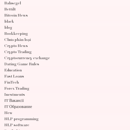
Bahsegel
Bettilt
Bitcoin News
black
blog
Bookkeeping
Chưa phân loại
Crypto News
Crypto Trading
Cryptocurrency exchange
Dating Game Rules
Education
Fast Loans
FinTech
Forex Trading
Inestments
IT Вакансії
IT Образование
New
NLP programming
NLP software