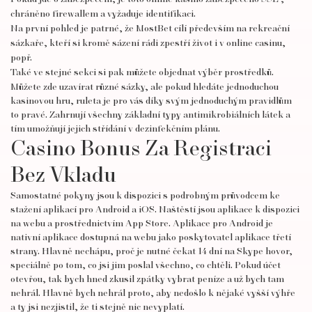
Pokud jde o zabezpečení, je toto online kasino zabezpečeno SSL ,
chráněno firewallem a vyžaduje identifikaci.
Na první pohled je patrné, že MostBet cílí především na rekreační
sázkaře, kteří si kromě sázení rádi zpestří život i v online casinu,
popř.
Také ve stejné sekci si pak můžete objednat výběr prostředků.
Můžete zde uzavírat různé sázky, ale pokud hledáte jednoduchou
kasinovou hru, ruleta je pro vás díky svým jednoduchým pravidlům
to pravé. Zahrnují všechny základní typy antimikrobiálních látek a
tím umožňují jejich střídání v dezinfekčním plánu.
Casino Bonus Za Registraci
Bez Vkladu
Samostatné pokyny jsou k dispozici s podrobným průvodcem ke
stažení aplikací pro Android a iOS. Naštěstí jsou aplikace k dispozici
na webu a prostřednictvím App Store. Aplikace pro Android je
nativní aplikace dostupná na webu jako poskytovatel aplikace třetí
strany. Hlavně nechápu, proč je nutné čekat 14 dní na Skype hovor,
speciálně po tom, co jsi jim poslal všechno, co chtěli. Pokud účet
otevřou, tak bych hned zkusil zpátky vybrat peníze a už bych tam
nehrál. Hlavně bych nehrál proto, aby nedošlo k nějaké vyšší výhře
a ty jsi nezjistil, že ti stejně nic nevyplatí.