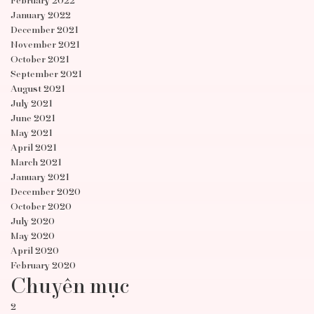
February 2022
January 2022
December 2021
November 2021
October 2021
September 2021
August 2021
July 2021
June 2021
May 2021
April 2021
March 2021
January 2021
December 2020
October 2020
July 2020
May 2020
April 2020
February 2020
Chuyên mục
2