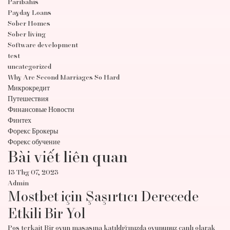
Paribahis
Payday Loans
Sober Homes
Sober living
Software development
test
uncategorized
Why Are Second Marriages So Hard
Микрокредит
Путешествия
Финансовые Новости
Финтех
Форекс Брокеры
Форекс обучение
Bài viết liên quan
13 Thg 07, 2023
Admin
Mostbet için Şaşırtıcı Derecede
Etkili Bir Yol
Pos terkait Bir oyun masasına katıldığınızda oyununuz canlı olarak