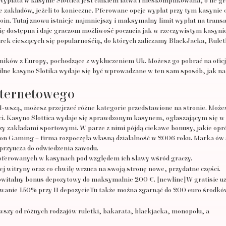
ypłata w kasynie Slottica jest całkiem łatwa i nieskomplikowana, o ile g
 zakładów, jeżeli to konieczne. Pferowane opcje wypłat przy tym kasynie
in. Tutaj znowu istnieje najmniejszy i maksymalny limit wypłat na transa
ię dostępna i daje graczom możliwość poczucia jak w rzeczywistym kasyni
erek cieszących się popularnośćią, do których zaliczamy BlackJacka, Rulet
ników z Europy, pochodzące z wykluczeniem Uk. Możesz go pobrać na oficj
ilne kasyno Slotika wydaje się być wprowadzane w ten sam sposób, jak na
nternetowego
o 1-wszą, możesz przejrzeć różne kategorie przedstawione na stronie. Może
ci. Kasyno Slottica wydaje się sprawdzonym kasynem, ogłaszającym się w
zy zakładami sportowymi. W parze z nimi pójdą ciekawe bonusy, jakie opr
on Gaming – firma rozpoczęła własną działalność w 2006 roku. Marka ów 
przyucza do odwiedzenia zawodu.
oferowanych w kasynach pod względem ich sławy wśród graczy.
ej witryny oraz co chwilę wrzuca na swoją stronę nowe, przydatne części.
italny bonus depozytowy do maksymalnie 200 €. [newline]W gratisie u
wanie 150% przy II depozycieTu także można zgarnąć do 200 euro środkó
wszy od różnych rodzajów ruletki, bakarata, blackjacka, monopolu, a