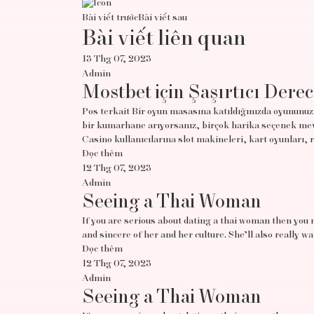
Bài viết trước
Bài viết sau
Bài viết liên quan
13 Thg 07, 2023
Admin
Mostbet için Şaşırtıcı Derec
Pos terkait Bir oyun masasına katıldığınızda oyununuz 
bir kumarhane arıyorsanız, birçok harika seçenek mevc
Casino kullanıcılarına slot makineleri, kart oyunları, 
Đọc thêm
12 Thg 07, 2023
Admin
Seeing a Thai Woman
If you are serious about dating a thai woman then you 
and sincere of her and her culture. She’ll also really w
Đọc thêm
12 Thg 07, 2023
Admin
Seeing a Thai Woman