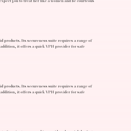
 expect you to treat her like a women and be courteous
d products. Its secureness suite requires a range of
addition, it offers a quick VPN provider for safe
d products. Its secureness suite requires a range of
addition, it offers a quick VPN provider for safe