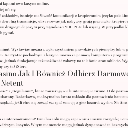
i kątami owo kasyno online.
ej oferty.
 zakładów, istnieje możliwość komunikacji z krupierami w języku polskim
ć dowolną transmisję, obserwować jak nabywcy grają przeciwko krupiero
niu drugiego depozytu przy wysokości 200 PLN lub więcej. W przypadku 
h pytań.
a minut. Wystawiać można z wykorzystaniem prawdziwych pieniędzy lub w p
 SSL. Korzystać pochodzące z kasyno można za pomocą komputera z progr
 jednak funkcjonuje też możliwość zabawy na telefonie oraz tablecie. Wy
 czy też iStore.
Casino Jak I Również Odbierz Darmow
 Netent
ść” i „Regulamin”, które zawierają wiele informacji o firmie. O ile postaw
nulowany. Dodatkowo, maksymalna kwota zakładu dla postawienia bonusu 
ądzać, jeśli chce się zacząć czerpać emocję z gier hazardowych w Slottica
im zainteresowaniem? Fani hazardu mogą zapewnić samemu rozrywkę i em
prawdziwym kasynie. W tym momencie mogą jednak dysponować to bez wych